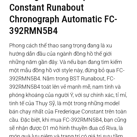
Constant Runabout
Chronograph Automatic FC-
392RMN5B4
Phong cách thể thao sang trọng đang là xu
hướng dẫn đầu của ngành đồng hồ thế giới
những năm gần đây. Và nếu bạn đang tìm kiếm
một mẫu đồng hồ với style này, đừng bỏ qua FC-
392RMN5B4. Nằm trong BST Runabout, FC-
392RMN5B4 toát lên vẻ mạnh mẽ, nam tính và
phóng khoáng của người Ý, với sự chính xác, tỉ mỉ,
tinh tế của Thụy Sỹ, là một trong những model
bán chạy nhất của Frederique Constant trên toàn
cầu. Đặc biệt, khi mua FC-392RMN5B4, bạn cũng
sẽ nhận được 01 mô hình thuyền đua cổ Riva, là
món quà lưu niệm và trang trí có giá trị sưu tầm