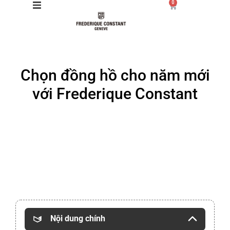
0
Giới thiệu
Chọn đồng hồ cho năm mới
Manufacture
với Frederique Constant
Sản phẩm
Bộ sưu tập
Dịch vụ
Store
Nội dung chính