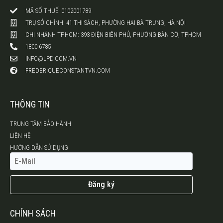
MÃ SỐ THUẾ: 0102001789
TRỤ SỞ CHÍNH: 41 THI SÁCH, PHƯỜNG HAI BÀ TRƯNG, HÀ NỘI
CHI NHÁNH TP.HCM: 393 ĐIỆN BIÊN PHỦ, PHƯỜNG BÀN CỜ, TPHCM
1800 6785
INFO@LPD.COM.VN
FREDERIQUECONSTANTVN.COM
THÔNG TIN
TRUNG TÂM BẢO HÀNH
LIÊN HỆ
HƯỚNG DẪN SỬ DỤNG
Đăng ký
CHÍNH SÁCH