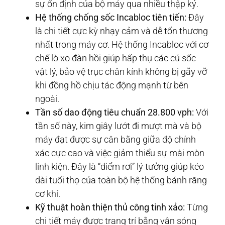
sự ổn định của bộ máy qua nhiều thập kỷ.
Hệ thống chống sốc Incabloc tiên tiến:
Đây
là chi tiết cực kỳ nhạy cảm và dễ tổn thương
nhất trong máy cơ. Hệ thống Incabloc với cơ
chế lò xo đàn hồi giúp hấp thụ các cú sốc
vật lý, bảo vệ trục chân kính không bị gãy vỡ
khi đồng hồ chịu tác động mạnh từ bên
ngoài.
Tần số dao động tiêu chuẩn 28.800 vph:
Với
tần số này, kim giây lướt đi mượt mà và bộ
máy đạt được sự cân bằng giữa độ chính
xác cực cao và việc giảm thiểu sự mài mòn
linh kiện. Đây là “điểm rơi” lý tưởng giúp kéo
dài tuổi thọ của toàn bộ hệ thống bánh răng
cơ khí.
Kỹ thuật hoàn thiện thủ công tinh xảo:
Từng
chi tiết máy được trang trí bằng vân sóng