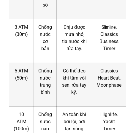
số
3 ATM
Chống
Chịu được
Slimline
,
(30m)
nước
mưa nhỏ,
Classics
cơ
tia nước khi
Business
bản
rửa tay.
Timer
5 ATM
Chống
Có thể đeo
Classics
(50m)
nước
khi tắm vòi
Heart Beat,
trung
sen, rửa tay
Moonphase
bình
kỹ.
10
Chống
An toàn khi
Highlife,
ATM
nước
bơi lội, bơi
Yacht
(100m)
cao
lặn nông
Timer