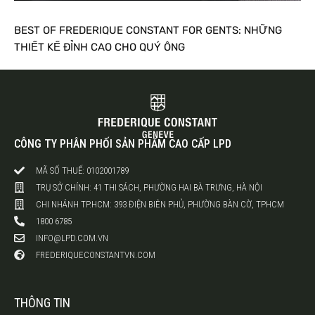
BEST OF FREDERIQUE CONSTANT FOR GENTS: NHỮNG
THIẾT KẾ ĐỈNH CAO CHO QUÝ ÔNG
CÔNG TY PHÂN PHỐI SẢN PHẨM CAO CẤP LPD
MÃ SỐ THUẾ: 0102001789
TRỤ SỞ CHÍNH: 41 THI SÁCH, PHƯỜNG HAI BÀ TRƯNG, HÀ NỘI
CHI NHÁNH TP.HCM: 393 ĐIỆN BIÊN PHỦ, PHƯỜNG BÀN CỜ, TPHCM
1800 6785
INFO@LPD.COM.VN
FREDERIQUECONSTANTVN.COM
THÔNG TIN