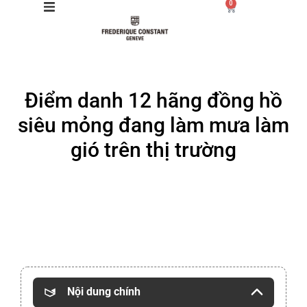
0
Giới thiệu
Điểm danh 12 hãng đồng hồ
Manufacture
siêu mỏng đang làm mưa làm
Sản phẩm
gió trên thị trường
Bộ sưu tập
Dịch vụ
Store
Nội dung chính