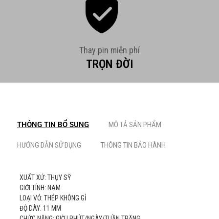
Thay pin miễn phí
TRỌN ĐỜI
THÔNG TIN BỔ SUNG
MÔ TẢ SẢN PHẨM
HƯỚNG DẪN SỬ DỤNG
THÔNG TIN BẢO HÀNH
XUẤT XỨ: THỤY SỸ
GIỚI TÍNH: NAM
LOẠI VỎ: THÉP KHÔNG GỈ
ĐỘ DÀY: 11 MM
CHỨC NĂNG: GIỜ | PHÚT/NGÀY/TUẦN TRĂNG