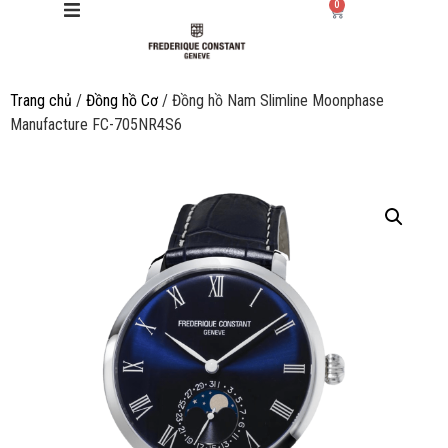
0
Trang chủ
/
Đồng hồ Cơ
/ Đồng hồ Nam Slimline Moonphase
Giới thiệu
Manufacture FC-705NR4S6
Manufacture
Sản phẩm
Bộ sưu tập
Dịch vụ
Store