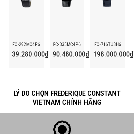
FC-292MC4P6
FC-335MC4P6
FC-716TU3H6
39.280.000
₫
90.480.000
₫
198.000.000
₫
LÝ DO CHỌN FREDERIQUE CONSTANT
VIETNAM CHÍNH HÃNG