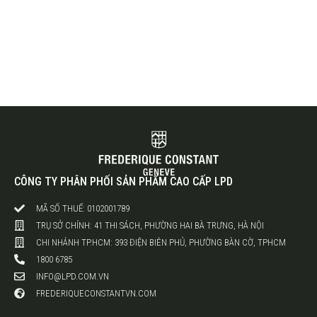
CÔNG TY PHÂN PHỐI SẢN PHẨM CAO CẤP LPD
MÃ SỐ THUẾ: 0102001789
TRỤ SỞ CHÍNH: 41 THI SÁCH, PHƯỜNG HAI BÀ TRƯNG, HÀ NỘI
CHI NHÁNH TP.HCM: 393 ĐIỆN BIÊN PHỦ, PHƯỜNG BÀN CỜ, TPHCM
1800 6785
INFO@LPD.COM.VN
FREDERIQUECONSTANTVN.COM