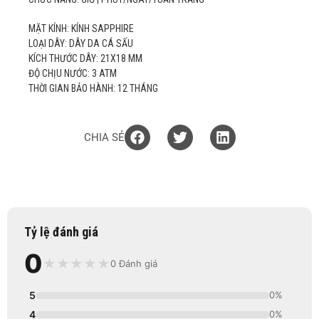
MẶT KÍNH: KÍNH SAPPHIRE
LOẠI DÂY: DÂY DA CÁ SẤU
KÍCH THƯỚC DÂY: 21X18 MM
ĐỘ CHỊU NƯỚC: 3 ATM
THỜI GIAN BẢO HÀNH: 12 THÁNG
CHIA SẺ
Tỷ lệ đánh giá
0
★
★
★
★
★
0 Đánh giá
5
0%
4
0%