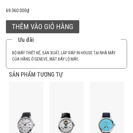
69.360.000
₫
THÊM VÀO GIỎ HÀNG
Ưu đãi
BỘ MÁY THIẾT KẾ, SẢN XUẤT, LẮP RÁP IN-HOUSE TẠI NHÀ MÁY
CỦA HÃNG Ở GENEVE, MẶT ĐÁY LỘ MÁY,
SẢN PHẨM TƯƠNG TỰ