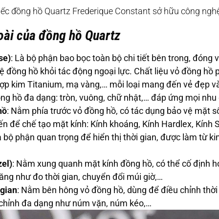
ếc đồng hồ Quartz Frederique Constant sở hữu công nghệ
oài của đồng hồ Quartz
se)
: Là bộ phận bao bọc toàn bộ chi tiết bên trong, đóng v
vệ đồng hồ khỏi tác động ngoại lực. Chất liệu vỏ đồng hồ
hợp kim Titanium, mạ vàng,… mỗi loại mang đến vẻ đẹp và 
ng hồ đa dạng: tròn, vuông, chữ nhật,… đáp ứng mọi nhu
hồ
: Nằm phía trước vỏ đồng hồ, có tác dụng bảo vệ mặt s
iến để chế tạo mặt kính: Kính khoáng, Kính Hardlex, Kính 
à bộ phận quan trọng để hiển thị thời gian, được làm từ k
el)
: Nằm xung quanh mặt kính đồng hồ, có thể cố định h
ăng như đo thời gian, chuyển đổi múi giờ,…
 gian
: Nằm bên hông vỏ đồng hồ, dùng để điều chỉnh thời 
chỉnh đa dạng như núm vặn, núm kéo,…