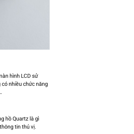
, màn hình LCD sử
g có nhiều chức năng
…
g hồ Quartz là gì
hông tin thú vị.