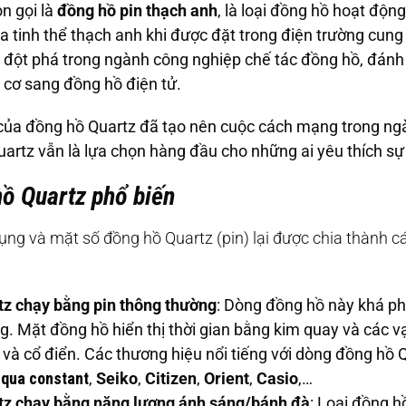
n gọi là
đồng hồ pin thạch anh
, là loại đồng hồ hoạt độn
 tinh thể thạch anh khi được đặt trong điện trường cung
h đột phá trong ngành công nghiệp chế tác đồng hồ, đán
cơ sang đồng hồ điện tử.
i của đồng hồ Quartz đã tạo nên cuộc cách mạng trong ng
rtz vẫn là lựa chọn hàng đầu cho những ai yêu thích sự ti
hồ Quartz phổ biến
dụng và mặt số đồng hồ Quartz (pin) lại được chia thành 
z chạy bằng pin thông thường
: Dòng đồng hồ này khá ph
ờng. Mặt đồng hồ hiển thị thời gian bằng kim quay và các 
h và cổ điển. Các thương hiệu nổi tiếng với dòng đồng hồ 
iqua constant
,
Seiko
,
Citizen
,
Orient
,
Casio
,…
z chạy bằng năng lượng ánh sáng/bánh đà
: Loại đồng 