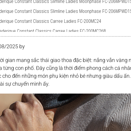
ederique Constant Classics Slimline Ladies Moonphase FC-206MPWD1
ederique Constant Classics Slimline Ladies Moonphase FC-206MPWD1
ederique Constant Classics Carree Ladies FC-200MC24
rederique Constant Classics Carree Ladies FC-200MC26B
08/2025 by
ời gian mang sắc thái giao thoa đặc biệt: nắng vẫn vàng 
qua từng con phố. Đây cũng là thời điểm phong cách cá nhâ
 cho đến những món phụ kiện nhỏ bé nhưng giàu dấu ấn. 
i sự chuyển mình ấy.