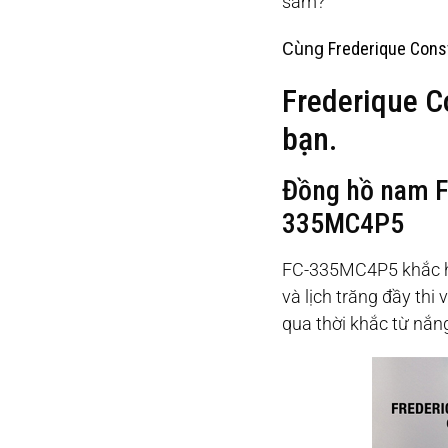
sẫm?
Cùng
Frederique Cons
Frederique C
bạn.
Đồng hồ nam F
335MC4P5
FC-335MC4P5 khắc họa
và lịch trăng đầy thi
qua thời khắc từ nắn