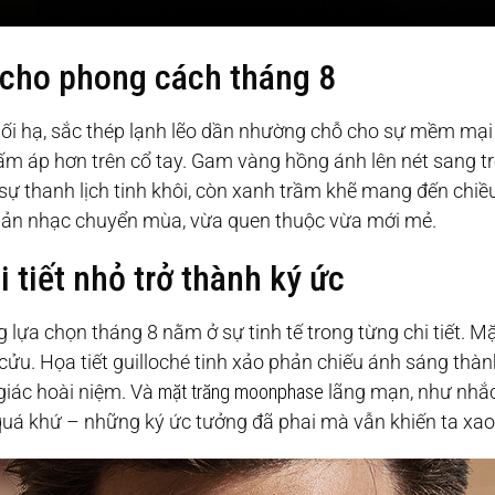
 cho phong cách tháng 8
i hạ, sắc thép lạnh lẽo dần nhường chỗ cho sự mềm mại c
ấm áp hơn trên cổ tay. Gam vàng hồng ánh lên nét sang tr
 sự thanh lịch tinh khôi, còn xanh trầm khẽ mang đến chiều
ản nhạc chuyển mùa, vừa quen thuộc vừa mới mẻ.
 tiết nhỏ trở thành ký ức
lựa chọn tháng 8 nằm ở sự tinh tế trong từng chi tiết. M
h cửu. Họa tiết guilloché tinh xảo phản chiếu ánh sáng th
giác hoài niệm. Và
mặt trăng moonphase
lãng mạn, như nhắc
quá khứ – những ký ức tưởng đã phai mà vẫn khiến ta xao