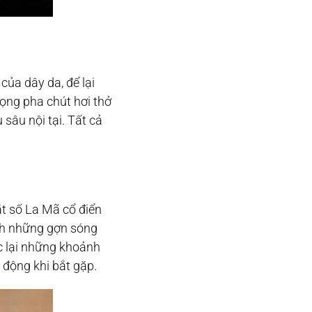
ủa dây da, để lại
ọng pha chút hơi thở
 sâu nội tại. Tất cả
ặt số La Mã cổ điển
ành những gợn sóng
 lại những khoảnh
 động khi bắt gặp.