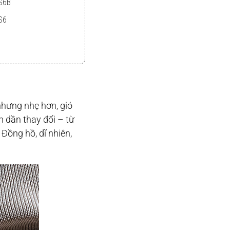
S6B
S6
nhưng nhẹ hơn, gió
n dần thay đổi – từ
Đồng hồ, dĩ nhiên,