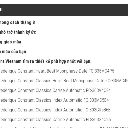
nh
phong cách tháng 8
 nhỏ trở thành ký ức
ng giao mùa
n mùa của bạn
t Vietnam tìm ra thiết kế phù hợp nhất với bạn.
Frederique Constant Heart Beat Moonphase Date FC-335MC4P5
rederique Constant Classics Heart Beat Moonphase Date FC-335MC4
rederique Constant Classics Carree Automatic FC-303V4C24
rederique Constant Classics Index Automatic FC-303MC5B4
rederique Constant Classics Index Automatic FC-303GR5B6B
rederique Constant Classics Carree Automatic FC-303S4C26