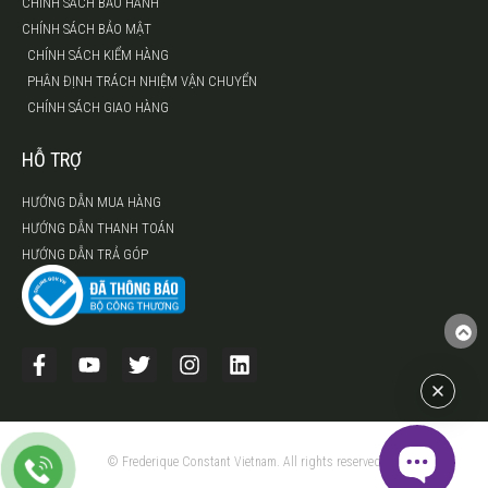
CHÍNH SÁCH BẢO HÀNH
CHÍNH SÁCH BẢO MẬT
CHÍNH SÁCH KIỂM HÀNG
PHÂN ĐỊNH TRÁCH NHIỆM VẬN CHUYỂN
CHÍNH SÁCH GIAO HÀNG
HỖ TRỢ
HƯỚNG DẪN MUA HÀNG
HƯỚNG DẪN THANH TOÁN
HƯỚNG DẪN TRẢ GÓP
© Frederique Constant Vietnam. All rights reserved