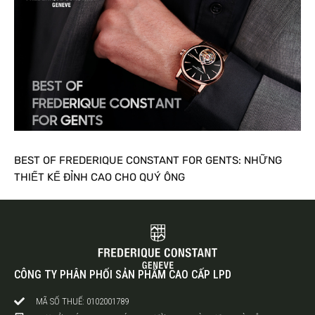
BEST OF FREDERIQUE CONSTANT FOR GENTS: NHỮNG
THIẾT KẾ ĐỈNH CAO CHO QUÝ ÔNG
CÔNG TY PHÂN PHỐI SẢN PHẨM CAO CẤP LPD
MÃ SỐ THUẾ: 0102001789