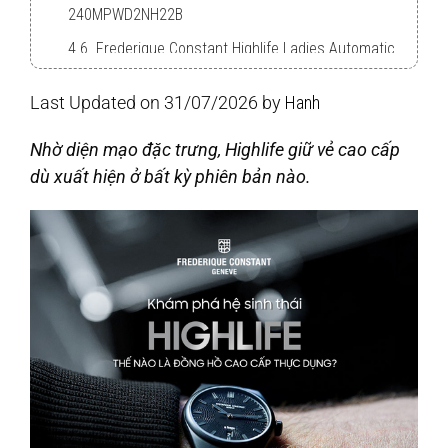
240MPWD2NH22B
4.6. Frederique Constant Highlife Ladies Automatic
Sparkling FC-303LBSD2NHD6B
Last Updated on 31/07/2026 by
Hanh
4.7. Frederique Constant Highlife Ladies Automatic
Heart Beat FC-310MPWD2NH4B
Nhờ diện mạo đặc trưng, Highlife giữ vẻ cao cấp
dù xuất hiện ở bất kỳ phiên bản nào.