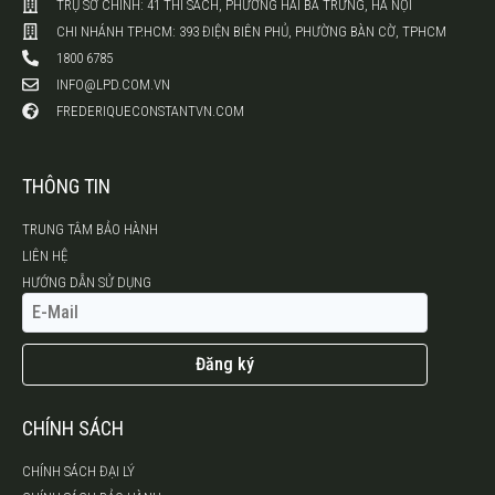
TRỤ SỞ CHÍNH: 41 THI SÁCH, PHƯỜNG HAI BÀ TRƯNG, HÀ NỘI
CHI NHÁNH TP.HCM: 393 ĐIỆN BIÊN PHỦ, PHƯỜNG BÀN CỜ, TPHCM
1800 6785
INFO@LPD.COM.VN
FREDERIQUECONSTANTVN.COM
THÔNG TIN
TRUNG TÂM BẢO HÀNH
LIÊN HỆ
HƯỚNG DẪN SỬ DỤNG
Đăng ký
CHÍNH SÁCH
CHÍNH SÁCH ĐẠI LÝ