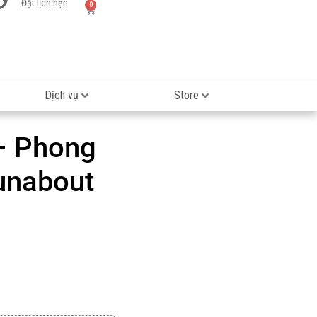
Đặt lịch hẹn
0
Dịch vụ
Store
 – Phong
unabout