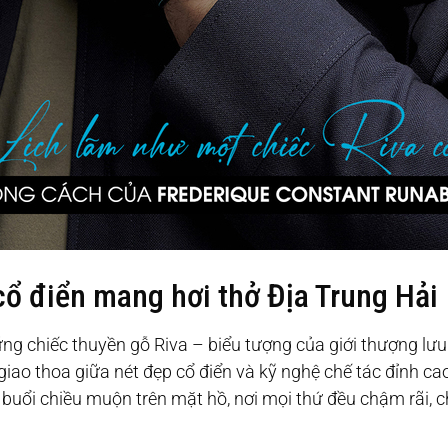
ổ điển mang hơi thở Địa Trung Hải
g chiếc thuyền gỗ Riva – biểu tượng của giới thượng lưu
iao thoa giữa nét đẹp cổ điển và kỹ nghệ chế tác đỉnh cao.
buổi chiều muộn trên mặt hồ, nơi mọi thứ đều chậm rãi, c