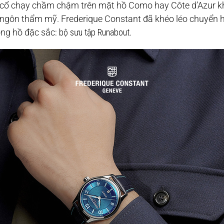
a cổ chạy chầm chậm trên mặt hồ Como hay Côte d’Azur k
n ngôn thẩm mỹ. Frederique Constant đã khéo léo chuyển h
ồng hồ đặc sắc:
bộ sưu tập Runabout
.