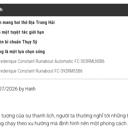
nh
n mang hơi thở Địa Trung Hải
a một tuyệt tác giới hạn
ền bỉ chuẩn Thụy Sỹ
ng là một lựa chọn sống
Frederique Constant Runabout Automatic FC-303RMLN5B6
Frederique Constant Runabout FC-392RMS5B6
/07/2026 by
Hanh
ượng của sự thanh lịch, người ta thường nghĩ tới những th
g chạy theo xu hướng mà định hình nên một phong cách. V