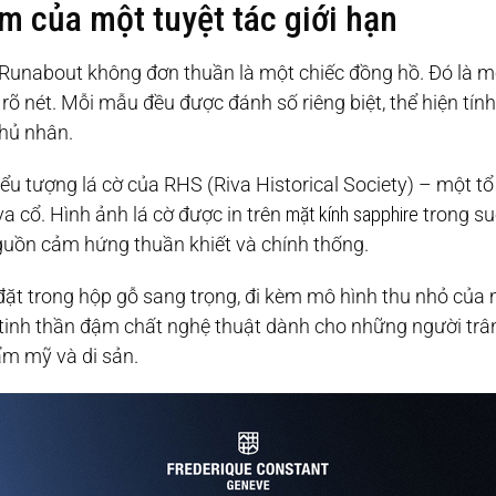
ầm của một tuyệt tác giới hạn
Runabout không đơn thuần là một chiếc đồng hồ. Đó là mộ
rõ nét. Mỗi mẫu đều được đánh số riêng biệt, thể hiện tín
hủ nhân.
ểu tượng lá cờ của RHS (Riva Historical Society) – một tổ 
va cổ. Hình ảnh lá cờ được in trên
mặt kính sapphire
trong su
guồn cảm hứng thuần khiết và chính thống.
t trong hộp gỗ sang trọng, đi kèm mô hình thu nhỏ của 
inh thần đậm chất nghệ thuật dành cho những người trân
hẩm mỹ và di sản.