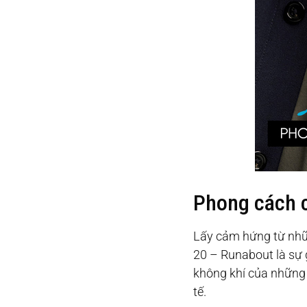
Phong cách c
Lấy cảm hứng từ nhữn
20 – Runabout là sự g
không khí của những 
tế.