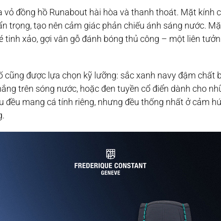
vỏ đồng hồ Runabout hài hòa và thanh thoát. Mặt kính co
ẩn trọng, tạo nên cảm giác phản chiếu ánh sáng nước. Mặ
hé
tinh xảo, gợi vân gỗ đánh bóng thủ công – một liên tưởng
 cũng được lựa chọn kỹ lưỡng: sắc xanh navy đậm chất b
ắng trên sóng nước, hoặc đen tuyền cổ điển dành cho nh
àu đều mang cá tính riêng, nhưng đều thống nhất ở cảm h
g.