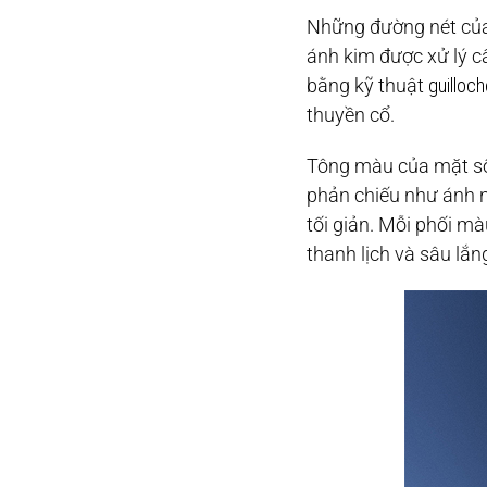
Những đường nét của 
ánh kim được xử lý c
bằng kỹ thuật
guilloc
thuyền cổ.
Tông màu của mặt số
phản chiếu như ánh n
tối giản. Mỗi phối m
thanh lịch và sâu lắn