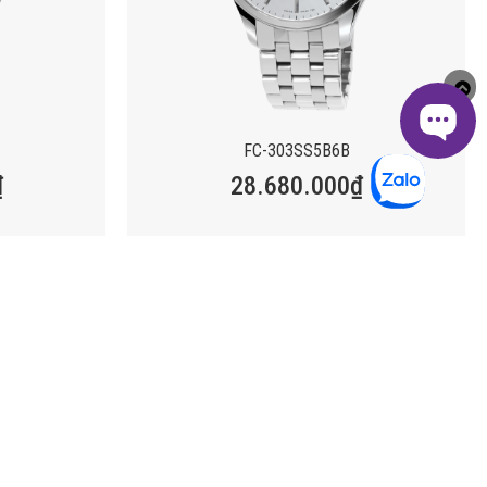
FC-303SS5B6B
₫
28.680.000
₫
CH
HỖ TRỢ
ẠI LÝ
HƯỚNG DẪN MUA HÀNG
BẢO HÀNH
HƯỚNG DẪN THANH TOÁN