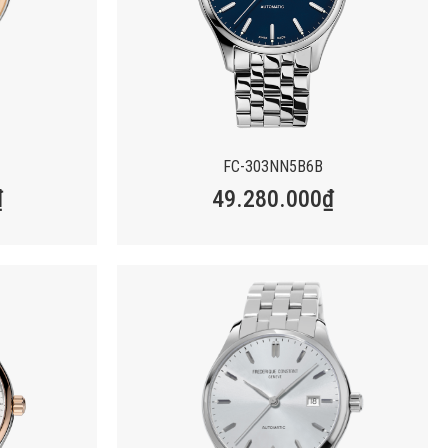
FC-303NN5B6B
₫
49.280.000
₫