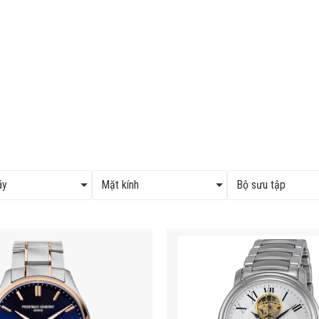
áy
Mặt kính
Bộ sưu tập