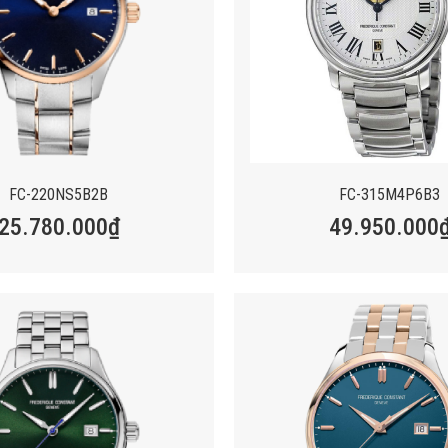
FC-220NS5B2B
FC-315M4P6B3
25.780.000
₫
49.950.000