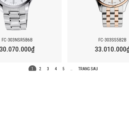
FC-303NSR5B6B
FC-303SS5B2B
30.070.000
₫
33.010.000
1
2
3
4
5
…
TRANG SAU
THÔNG TIN
CHÍNH SÁ
TRUNG TÂM BẢO HÀNH
CHÍNH SÁCH Đ
LIÊN HỆ
CHÍNH SÁCH 