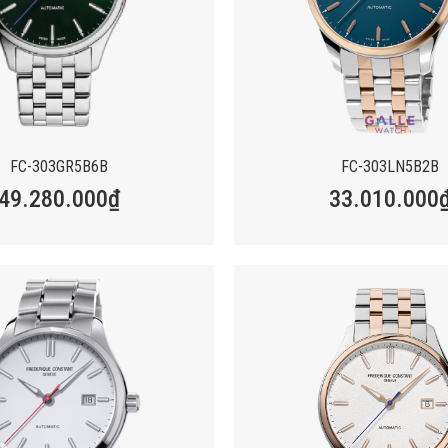
FC-303GR5B6B
FC-303LN5B2B
49.280.000
₫
33.010.000