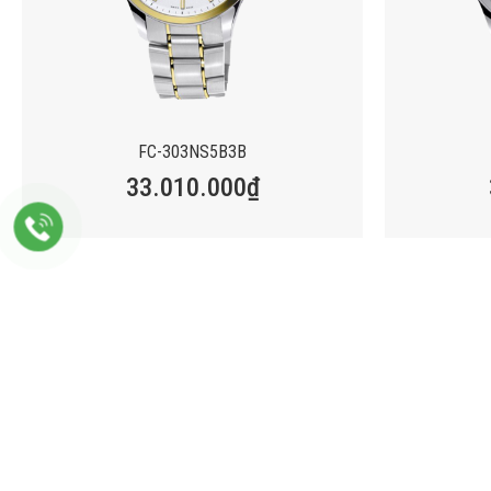
FC-303NS5B3B
33.010.000
₫
CÔNG TY PHÂN PHỐI SẢN PHẨM CAO CẤP LPD