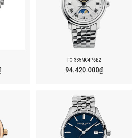
FC-335MC4P6B2
₫
94.420.000
₫