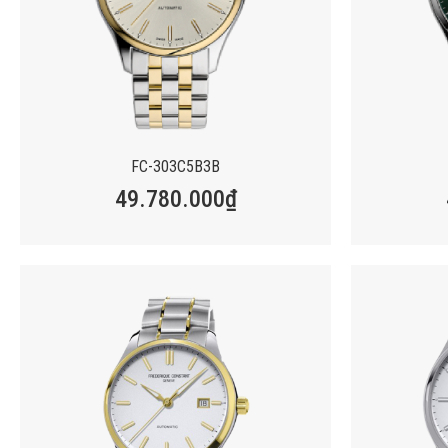
FC-303C5B3B
49.780.000
₫