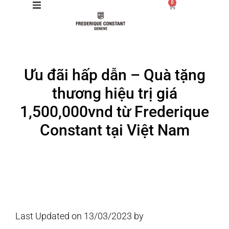
0
Giới thiệu
Ưu đãi hấp dẫn – Quà tặng
Manufacture
thương hiệu trị giá
Sản phẩm
1,500,000vnd từ Frederique
Constant tại Việt Nam
Bộ sưu tập
Dịch vụ
Store
Last Updated on 13/03/2023 by