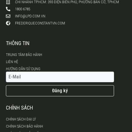
CHI NHÁNH TP.HCM: 393 ĐIỆN BIÊN PHỦ, PHƯỜNG BÀN CỜ, TPHCM
1800 6785
INFO@LPD.COM.VN
FREDERIQUECONSTANTVN.COM
THÔNG TIN
TRUNG TÂM BẢO HÀNH
LIÊN HỆ
HƯỚNG DẪN SỬ DỤNG
Đăng ký
CHÍNH SÁCH
CHÍNH SÁCH ĐẠI LÝ
CHÍNH SÁCH BẢO HÀNH