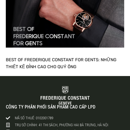
BEST OF FREDERIQUE CONSTANT FOR GENTS: NHỮNG
THIẾT KẾ ĐỈNH CAO CHO QUÝ ÔNG
CÔNG TY PHÂN PHỐI SẢN PHẨM CAO CẤP LPD
MÃ SỐ THUẾ: 0102001789
TRỤ SỞ CHÍNH: 41 THI SÁCH, PHƯỜNG HAI BÀ TRƯNG, HÀ NỘI