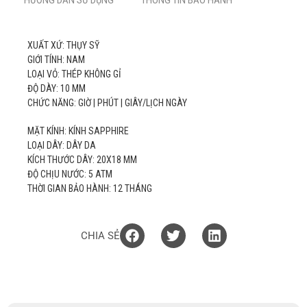
HƯỚNG DẪN SỬ DỤNG
THÔNG TIN BẢO HÀNH
XUẤT XỨ: THỤY SỸ
GIỚI TÍNH: NAM
LOẠI VỎ: THÉP KHÔNG GỈ
ĐỘ DÀY: 10 MM
CHỨC NĂNG: GIỜ | PHÚT | GIÂY/LỊCH NGÀY
MẶT KÍNH: KÍNH SAPPHIRE
LOẠI DÂY: DÂY DA
KÍCH THƯỚC DÂY: 20X18 MM
ĐỘ CHỊU NƯỚC: 5 ATM
THỜI GIAN BẢO HÀNH: 12 THÁNG
CHIA SẺ