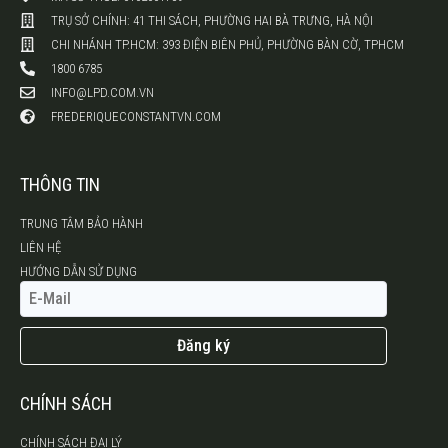
TRỤ SỞ CHÍNH: 41 THI SÁCH, PHƯỜNG HAI BÀ TRƯNG, HÀ NỘI
CHI NHÁNH TP.HCM: 393 ĐIỆN BIÊN PHỦ, PHƯỜNG BÀN CỜ, TPHCM
1800 6785
INFO@LPD.COM.VN
FREDERIQUECONSTANTVN.COM
THÔNG TIN
TRUNG TÂM BẢO HÀNH
LIÊN HỆ
HƯỚNG DẪN SỬ DỤNG
Đăng ký
CHÍNH SÁCH
CHÍNH SÁCH ĐẠI LÝ