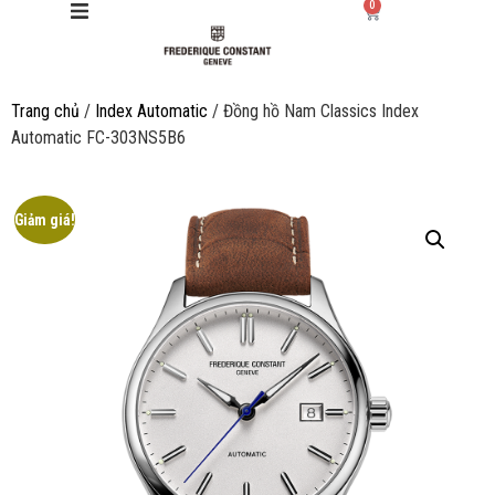
0
Trang chủ
/
Index Automatic
/ Đồng hồ Nam Classics Index
Giới thiệu
Automatic FC-303NS5B6
Manufacture
Giảm giá!
Sản phẩm
Bộ sưu tập
Dịch vụ
Store