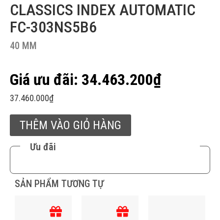
CLASSICS INDEX AUTOMATIC
FC-303NS5B6
40 MM
34.463.200
₫
37.460.000
₫
THÊM VÀO GIỎ HÀNG
Ưu đãi
SẢN PHẨM TƯƠNG TỰ