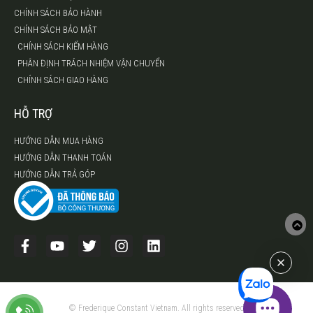
CHÍNH SÁCH BẢO HÀNH
CHÍNH SÁCH BẢO MẬT
CHÍNH SÁCH KIỂM HÀNG
PHÂN ĐỊNH TRÁCH NHIỆM VẬN CHUYỂN
CHÍNH SÁCH GIAO HÀNG
HỖ TRỢ
HƯỚNG DẪN MUA HÀNG
HƯỚNG DẪN THANH TOÁN
HƯỚNG DẪN TRẢ GÓP
© Frederique Constant Vietnam. All rights reserved