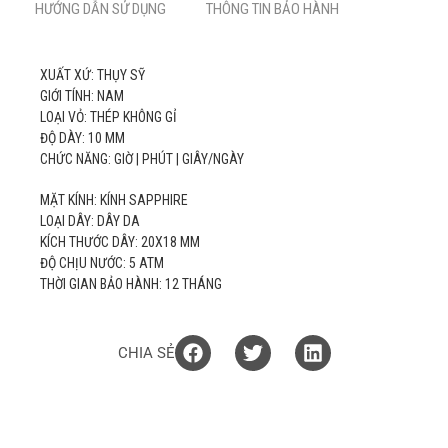
HƯỚNG DẪN SỬ DỤNG
THÔNG TIN BẢO HÀNH
XUẤT XỨ: THỤY SỸ
GIỚI TÍNH: NAM
LOẠI VỎ: THÉP KHÔNG GỈ
ĐỘ DÀY: 10 MM
CHỨC NĂNG: GIỜ | PHÚT | GIÂY/NGÀY
MẶT KÍNH: KÍNH SAPPHIRE
LOẠI DÂY: DÂY DA
KÍCH THƯỚC DÂY: 20X18 MM
ĐỘ CHỊU NƯỚC: 5 ATM
THỜI GIAN BẢO HÀNH: 12 THÁNG
CHIA SẺ