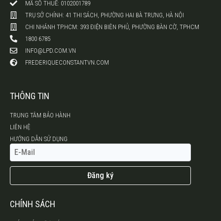
MÃ SỐ THUẾ: 0102001789
TRỤ SỞ CHÍNH: 41 THI SÁCH, PHƯỜNG HAI BÀ TRƯNG, HÀ NỘI
CHI NHÁNH TP.HCM: 393 ĐIỆN BIÊN PHỦ, PHƯỜNG BÀN CỜ, TPHCM
1800 6785
INFO@LPD.COM.VN
FREDERIQUECONSTANTVN.COM
THÔNG TIN
TRUNG TÂM BẢO HÀNH
LIÊN HỆ
HƯỚNG DẪN SỬ DỤNG
Đăng ký
CHÍNH SÁCH