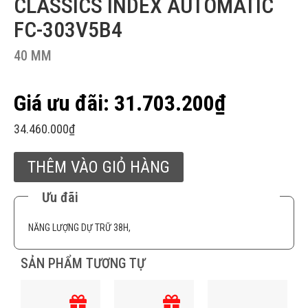
CLASSICS INDEX AUTOMATIC
FC-303V5B4
40 MM
31.703.200
₫
34.460.000
₫
THÊM VÀO GIỎ HÀNG
Ưu đãi
NĂNG LƯỢNG DỰ TRỮ 38H,
SẢN PHẨM TƯƠNG TỰ