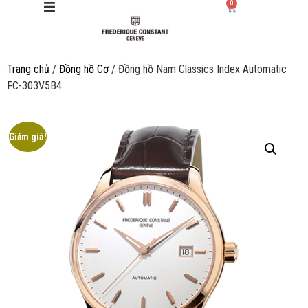
0
Trang chủ
/
Đồng hồ Cơ
/ Đồng hồ Nam Classics Index Automatic
Giới thiệu
FC-303V5B4
Manufacture
Giảm giá!
Sản phẩm
Bộ sưu tập
Dịch vụ
Store