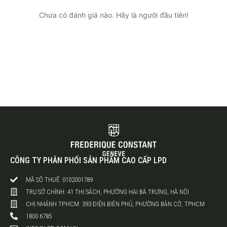
Chưa có đánh giá nào. Hãy là người đầu tiên!
CÔNG TY PHÂN PHỐI SẢN PHẨM CAO CẤP LPD
MÃ SỐ THUẾ: 0102001789
TRỤ SỞ CHÍNH: 41 THI SÁCH, PHƯỜNG HAI BÀ TRƯNG, HÀ NỘI
CHI NHÁNH TP.HCM: 393 ĐIỆN BIÊN PHỦ, PHƯỜNG BÀN CỜ, TPHCM
1800 6785