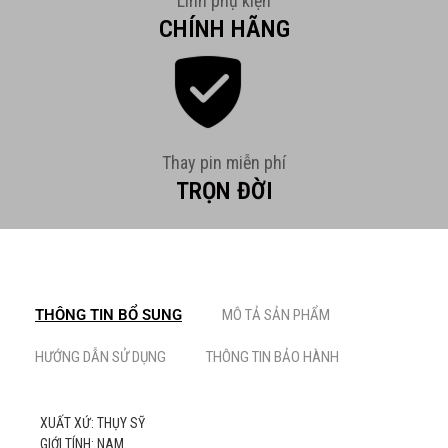
Linh phụ kiện
CHÍNH HÃNG
Thay pin miễn phí
TRỌN ĐỜI
THÔNG TIN BỔ SUNG
MÔ TẢ SẢN PHẨM
HƯỚNG DẪN SỬ DỤNG
THÔNG TIN BẢO HÀNH
XUẤT XỨ: THỤY SỸ
GIỚI TÍNH: NAM