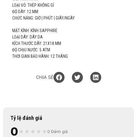
LOẠI VỎ: THÉP KHÔNG GỈ
ĐỘ DÀY: 12 MM
CHỨC NĂNG: GIỜ | PHÚT | GIÂY/NGÀY
MẶT KÍNH: KÍNH SAPPHIRE
LOẠI DÂY: DÂY DA
KÍCH THƯỚC DÂY: 21X18 MM
ĐỘ CHỊU NƯỚC: 5 ATM
THỜI GIAN BẢO HÀNH: 12 THÁNG
CHIA SẺ
Tỷ lệ đánh giá
0
★
★
★
★
★
0 Đánh giá