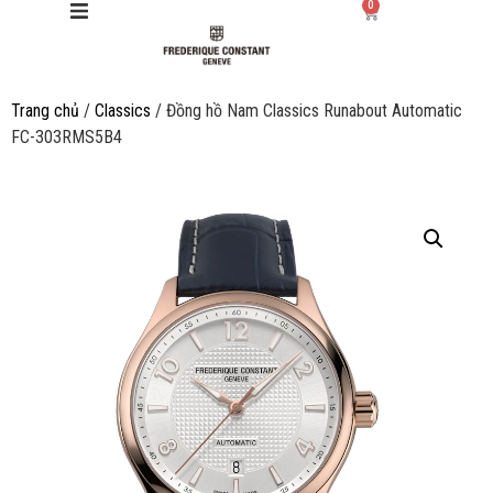
0
Trang chủ
/
Classics
/ Đồng hồ Nam Classics Runabout Automatic
Giới thiệu
FC-303RMS5B4
Manufacture
Sản phẩm
Bộ sưu tập
Dịch vụ
Store