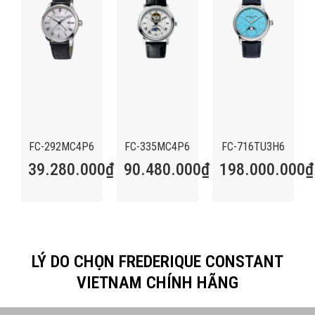
FC-292MC4P6
FC-335MC4P6
FC-716TU3H6
39.280.000
₫
90.480.000
₫
198.000.000
₫
LÝ DO CHỌN FREDERIQUE CONSTANT
VIETNAM CHÍNH HÃNG