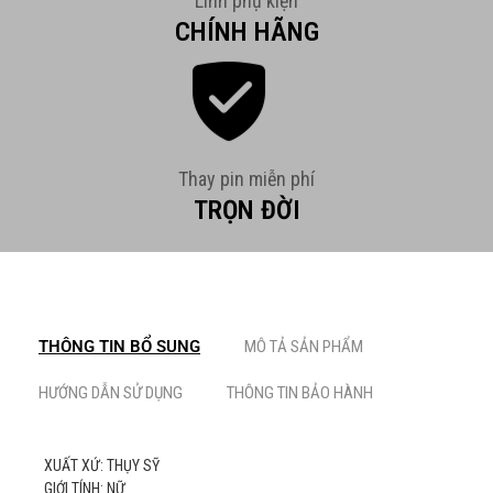
Linh phụ kiện
CHÍNH HÃNG
Thay pin miễn phí
TRỌN ĐỜI
THÔNG TIN BỔ SUNG
MÔ TẢ SẢN PHẨM
HƯỚNG DẪN SỬ DỤNG
THÔNG TIN BẢO HÀNH
XUẤT XỨ: THỤY SỸ
GIỚI TÍNH: NỮ