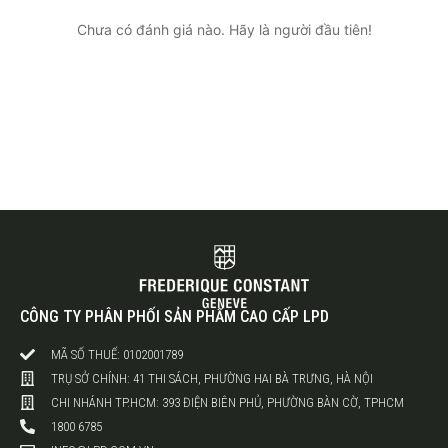
Chưa có đánh giá nào. Hãy là người đầu tiên!
CÔNG TY PHÂN PHỐI SẢN PHẨM CAO CẤP LPD
MÃ SỐ THUẾ: 0102001789
TRỤ SỞ CHÍNH: 41 THI SÁCH, PHƯỜNG HAI BÀ TRƯNG, HÀ NỘI
CHI NHÁNH TP.HCM: 393 ĐIỆN BIÊN PHỦ, PHƯỜNG BÀN CỜ, TPHCM
1800 6785