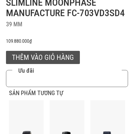
SLIMLINE MOONPHASE
MANUFACTURE FC-703VD3SD4
39 MM
109.880.000
₫
THÊM VÀO GIỎ HÀNG
Ưu đãi
SẢN PHẨM TƯƠNG TỰ