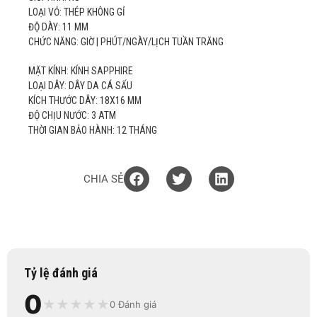
LOẠI VỎ: THÉP KHÔNG GỈ
ĐỘ DÀY: 11 MM
CHỨC NĂNG: GIỜ | PHÚT/NGÀY/LỊCH TUẦN TRĂNG
MẶT KÍNH: KÍNH SAPPHIRE
LOẠI DÂY: DÂY DA CÁ SẤU
KÍCH THƯỚC DÂY: 18X16 MM
ĐỘ CHỊU NƯỚC: 3 ATM
THỜI GIAN BẢO HÀNH: 12 THÁNG
CHIA SẺ
Tỷ lệ đánh giá
0
★
★
★
★
★
0 Đánh giá