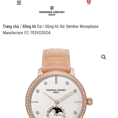
0
Trang chủ
/
Đồng hồ Cơ
/ Đồng hồ Nữ Slimline Moonphase
Giới thiệu
Manufacture FC-703VD3SD4
Manufacture
Sản phẩm
Bộ sưu tập
Dịch vụ
Store