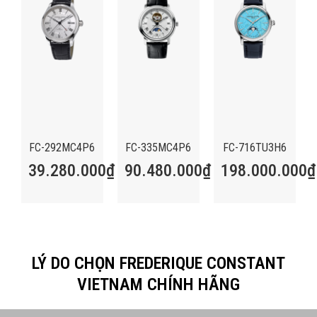
FC-292MC4P6
FC-335MC4P6
FC-716TU3H6
39.280.000
₫
90.480.000
₫
198.000.000
₫
LÝ DO CHỌN FREDERIQUE CONSTANT
VIETNAM CHÍNH HÃNG