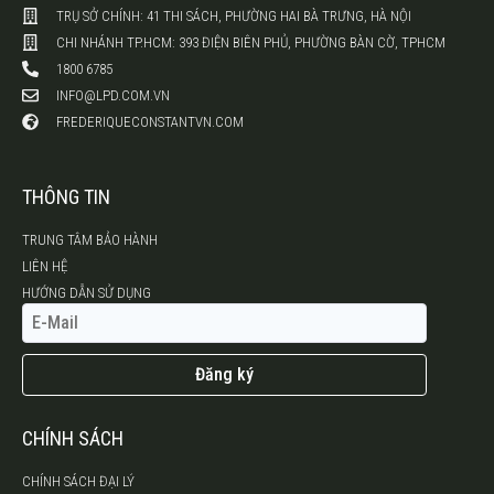
TRỤ SỞ CHÍNH: 41 THI SÁCH, PHƯỜNG HAI BÀ TRƯNG, HÀ NỘI
CHI NHÁNH TP.HCM: 393 ĐIỆN BIÊN PHỦ, PHƯỜNG BÀN CỜ, TPHCM
1800 6785
INFO@LPD.COM.VN
FREDERIQUECONSTANTVN.COM
THÔNG TIN
TRUNG TÂM BẢO HÀNH
LIÊN HỆ
HƯỚNG DẪN SỬ DỤNG
Đăng ký
CHÍNH SÁCH
CHÍNH SÁCH ĐẠI LÝ