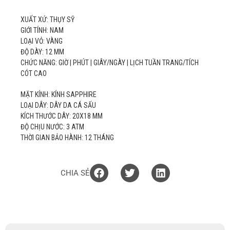
XUẤT XỨ: THỤY SỸ
GIỚI TÍNH: NAM
LOẠI VỎ: VÀNG
ĐỘ DÀY: 12 MM
CHỨC NĂNG: GIỜ | PHÚT | GIÂY/NGÀY | LỊCH TUẦN TRANG/TÍCH
CÓT CAO
MẶT KÍNH: KÍNH SAPPHIRE
LOẠI DÂY: DÂY DA CÁ SẤU
KÍCH THƯỚC DÂY: 20X18 MM
ĐỘ CHỊU NƯỚC: 3 ATM
THỜI GIAN BẢO HÀNH: 12 THÁNG
CHIA SẺ