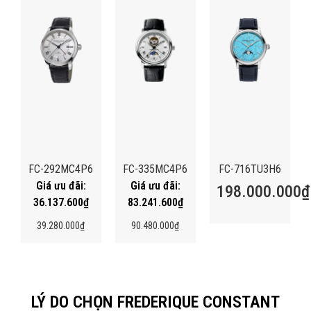
FC-292MC4P6
FC-335MC4P6
FC-716TU3H6
198.000.000
₫
36.137.600
₫
83.241.600
₫
39.280.000
₫
90.480.000
₫
LÝ DO CHỌN FREDERIQUE CONSTANT