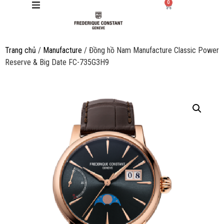
0
Trang chủ
/
Manufacture
/ Đồng hồ Nam Manufacture Classic Power
Giới thiệu
Reserve & Big Date FC-735G3H9
Manufacture
Sản phẩm
Bộ sưu tập
Dịch vụ
Store