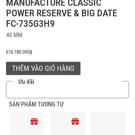
MANUFACTURE CLASSIC
POWER RESERVE & BIG DATE
FC-735G3H9
40 MM
616.180.000
₫
THÊM VÀO GIỎ HÀNG
Ưu đãi
SẢN PHẨM TƯƠNG TỰ