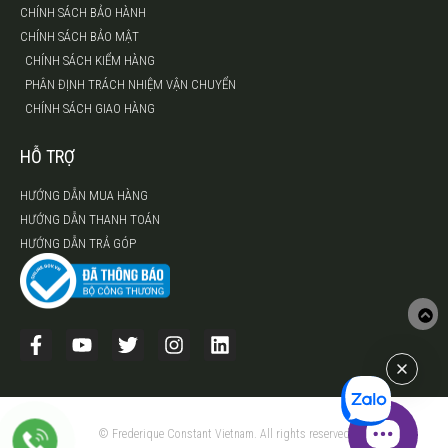
CHÍNH SÁCH BẢO HÀNH
CHÍNH SÁCH BẢO MẬT
CHÍNH SÁCH KIỂM HÀNG
PHÂN ĐỊNH TRÁCH NHIỆM VẬN CHUYỂN
CHÍNH SÁCH GIAO HÀNG
HỖ TRỢ
HƯỚNG DẪN MUA HÀNG
HƯỚNG DẪN THANH TOÁN
HƯỚNG DẪN TRẢ GÓP
© Frederique Constant Vietnam. All rights reserved