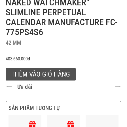
NAKED WATCHMAKER"
SLIMLINE PERPETUAL
CALENDAR MANUFACTURE FC-
775PS4S6
42 MM
403.660.000
₫
THÊM VÀO GIỎ HÀNG
Ưu đãi
SẢN PHẨM TƯƠNG TỰ