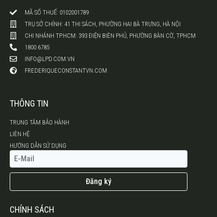
MÃ SỐ THUẾ: 0102001789
TRỤ SỞ CHÍNH: 41 THI SÁCH, PHƯỜNG HAI BÀ TRƯNG, HÀ NỘI
CHI NHÁNH TP.HCM: 393 ĐIỆN BIÊN PHỦ, PHƯỜNG BÀN CỜ, TPHCM
1800 6785
INFO@LPD.COM.VN
FREDERIQUECONSTANTVN.COM
THÔNG TIN
TRUNG TÂM BẢO HÀNH
LIÊN HỆ
HƯỚNG DẪN SỬ DỤNG
Đăng ký
CHÍNH SÁCH