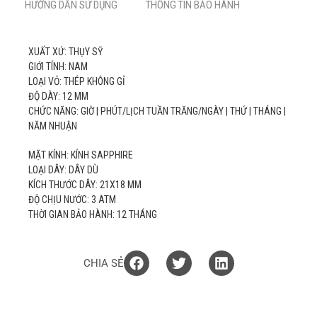
HƯỚNG DẪN SỬ DỤNG
THÔNG TIN BẢO HÀNH
XUẤT XỨ: THỤY SỸ
GIỚI TÍNH: NAM
LOẠI VỎ: THÉP KHÔNG GỈ
ĐỘ DÀY: 12 MM
CHỨC NĂNG: GIỜ | PHÚT/LỊCH TUẦN TRĂNG/NGÀY | THỨ | THÁNG |
NĂM NHUẬN
MẶT KÍNH: KÍNH SAPPHIRE
LOẠI DÂY: DÂY DÙ
KÍCH THƯỚC DÂY: 21X18 MM
ĐỘ CHỊU NƯỚC: 3 ATM
THỜI GIAN BẢO HÀNH: 12 THÁNG
CHIA SẺ