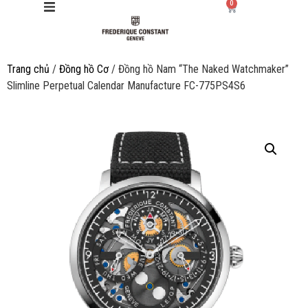
0
Trang chủ
/
Đồng hồ Cơ
/ Đồng hồ Nam “The Naked Watchmaker”
Giới thiệu
Slimline Perpetual Calendar Manufacture FC-775PS4S6
Manufacture
Sản phẩm
Bộ sưu tập
Dịch vụ
Store