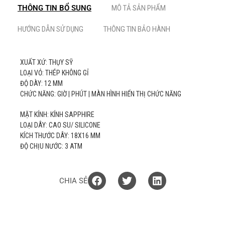
THÔNG TIN BỔ SUNG
MÔ TẢ SẢN PHẨM
HƯỚNG DẪN SỬ DỤNG
THÔNG TIN BẢO HÀNH
XUẤT XỨ: THỤY SỸ
LOẠI VỎ: THÉP KHÔNG GỈ
ĐỘ DÀY: 12 MM
CHỨC NĂNG: GIỜ | PHÚT | MÀN HÌNH HIỂN THỊ CHỨC NĂNG
MẶT KÍNH: KÍNH SAPPHIRE
LOẠI DÂY: CAO SU/ SILICONE
KÍCH THƯỚC DÂY: 18X16 MM
ĐỘ CHỊU NƯỚC: 3 ATM
CHIA SẺ