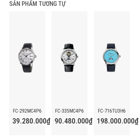
SẢN PHẨM TƯƠNG TỰ
FC-292MC4P6
FC-335MC4P6
FC-716TU3H6
39.280.000
₫
90.480.000
₫
198.000.000
₫