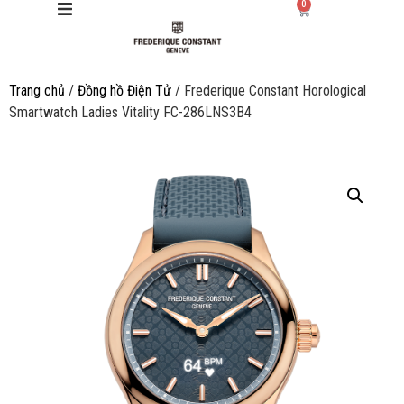
0
Trang chủ
/
Đồng hồ Điện Tử
/ Frederique Constant Horological
Giới thiệu
Smartwatch Ladies Vitality FC-286LNS3B4
Manufacture
Sản phẩm
Bộ sưu tập
Dịch vụ
Store