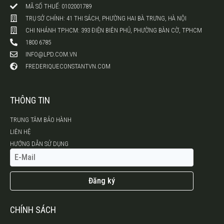
MÃ SỐ THUẾ: 0102001789
TRỤ SỞ CHÍNH: 41 THI SÁCH, PHƯỜNG HAI BÀ TRƯNG, HÀ NỘI
CHI NHÁNH TP.HCM: 393 ĐIỆN BIÊN PHỦ, PHƯỜNG BÀN CỜ, TPHCM
1800 6785
INFO@LPD.COM.VN
FREDERIQUECONSTANTVN.COM
THÔNG TIN
TRUNG TÂM BẢO HÀNH
LIÊN HỆ
HƯỚNG DẪN SỬ DỤNG
Đăng ký
CHÍNH SÁCH