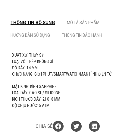
THÔNG TIN BỔ SUNG
MÔ TẢ SẢN PHẨM
HƯỚNG DẪN SỬ DỤNG
THÔNG TIN BẢO HÀNH
XUẤT XỨ: THỤY SỸ
LOẠI VỎ: THÉP KHÔNG GỈ
ĐỘ DÀY: 14 MM
CHỨC NĂNG: GIỜ | PHÚT/SMARTWATCH/MÀN HÌNH ĐIỆN TỬ
MẶT KÍNH: KÍNH SAPPHIRE
LOẠI DÂY: CAO SU/ SILICONE
KÍCH THƯỚC DÂY: 21X18 MM
ĐỘ CHỊU NƯỚC: 5 ATM
CHIA SẺ