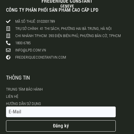
CÔNG TY PHÂN PHỐI SẢN PHẨM CAO CẤP LPD
MÃ SỐ THUẾ: 0102001789
TRỤ SỞ CHÍNH: 41 THI SÁCH, PHƯỜNG HAI BÀ TRƯNG, HÀ NỘI
CHI NHÁNH TP.HCM: 393 ĐIỆN BIÊN PHỦ, PHƯỜNG BÀN CỜ, TPHCM
1800 6785
INFO@LPD.COM.VN
FREDERIQUECONSTANTVN.COM
THÔNG TIN
TRUNG TÂM BẢO HÀNH
LIÊN HỆ
HƯỚNG DẪN SỬ DỤNG
Đăng ký