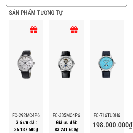
SẢN PHẨM TƯƠNG TỰ
FC-292MC4P6
FC-335MC4P6
FC-716TU3H6
198.000.000
₫
36.137.600
₫
83.241.600
₫