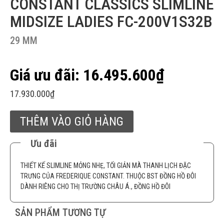
CONSTANT CLASSICS SLIMLINE
MIDSIZE LADIES FC-200V1S32B
29 MM
16.495.600
₫
17.930.000
₫
THÊM VÀO GIỎ HÀNG
Ưu đãi
THIẾT KẾ SLIMLINE MỎNG NHẸ, TỐI GIẢN MÀ THANH LỊCH ĐẶC
TRƯNG CỦA FREDERIQUE CONSTANT. THUỘC BST ĐỒNG HỒ ĐÔI
DÀNH RIÊNG CHO THỊ TRƯỜNG CHÂU Á., ĐỒNG HỒ ĐÔI
SẢN PHẨM TƯƠNG TỰ