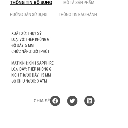
THÔNG TIN BỔ SUNG
MÔ TẢ SẢN PHẨM
HƯỚNG DẪN SỬ DỤNG
THÔNG TIN BẢO HÀNH
XUẤT XỨ: THỤY SỸ
LOẠI VỎ: THÉP KHÔNG GỈ
ĐỘ DÀY: 5 MM
CHỨC NĂNG: GIỜ | PHÚT
MẶT KÍNH: KÍNH SAPPHIRE
LOẠI DÂY: THÉP KHÔNG GỈ
KÍCH THƯỚC DÂY: 15 MM
ĐỘ CHỊU NƯỚC: 3 ATM
CHIA SẺ