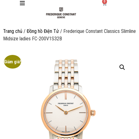
0
Trang chủ
/
Đồng hồ Điện Tử
/ Frederique Constant Classics Slimline
Giới thiệu
Midsize ladies FC-200V1S32B
Manufacture
Giảm giá!
Sản phẩm
Bộ sưu tập
Dịch vụ
Store