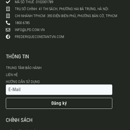
MÃ SỐ THUẾ: 0102001789
TRỤ SỞ CHÍNH: 41 THI SÁCH, PHƯỜNG HAI BÀ TRƯNG, HÀ NỘI
CHI NHÁNH TP.HCM: 393 ĐIỆN BIÊN PHỦ, PHƯỜNG BÀN CỜ, TPHCM
1800 6785
INFO@LPD.COM.VN
FREDERIQUECONSTANTVN.COM
THÔNG TIN
TRUNG TÂM BẢO HÀNH
LIÊN HỆ
HƯỚNG DẪN SỬ DỤNG
Đăng ký
CHÍNH SÁCH