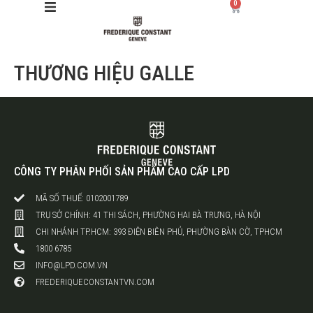
0
THƯƠNG HIỆU GALLE
Giới thiệu
Manufacture
Sản phẩm
CÔNG TY PHÂN PHỐI SẢN PHẨM CAO CẤP LPD
Bộ sưu tập
MÃ SỐ THUẾ: 0102001789
TRỤ SỞ CHÍNH: 41 THI SÁCH, PHƯỜNG HAI BÀ TRƯNG, HÀ NỘI
Dịch vụ
CHI NHÁNH TP.HCM: 393 ĐIỆN BIÊN PHỦ, PHƯỜNG BÀN CỜ, TPHCM
1800 6785
Store
INFO@LPD.COM.VN
FREDERIQUECONSTANTVN.COM