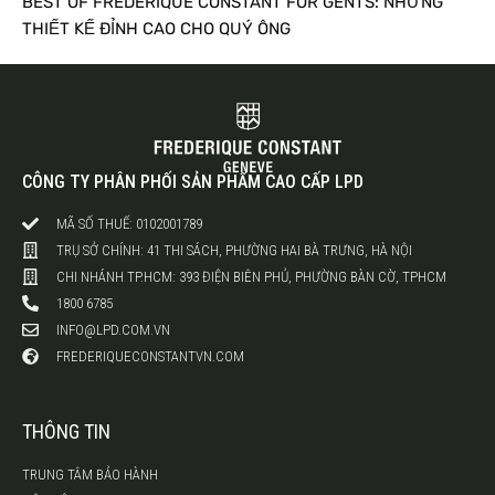
BEST OF FREDERIQUE CONSTANT FOR GENTS: NHỮNG
THIẾT KẾ ĐỈNH CAO CHO QUÝ ÔNG
CÔNG TY PHÂN PHỐI SẢN PHẨM CAO CẤP LPD
MÃ SỐ THUẾ: 0102001789
TRỤ SỞ CHÍNH: 41 THI SÁCH, PHƯỜNG HAI BÀ TRƯNG, HÀ NỘI
CHI NHÁNH TP.HCM: 393 ĐIỆN BIÊN PHỦ, PHƯỜNG BÀN CỜ, TPHCM
1800 6785
INFO@LPD.COM.VN
FREDERIQUECONSTANTVN.COM
THÔNG TIN
TRUNG TÂM BẢO HÀNH