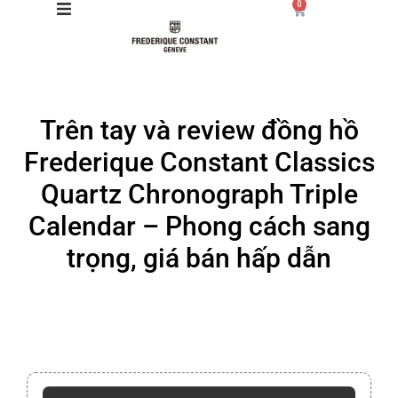
0
Giới thiệu
Trên tay và review đồng hồ
Manufacture
Frederique Constant Classics
Sản phẩm
Quartz Chronograph Triple
Calendar – Phong cách sang
Bộ sưu tập
trọng, giá bán hấp dẫn
Dịch vụ
Store