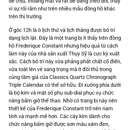
dễ chịu, thoáng mắt và rất dễ dàng theo dõi, thay
vì sự rối rắm như trên nhiều mẫu đồng hồ khác
trên thị trường.
Ở góc 12h là ô lịch thứ và lịch tháng được bố trí
dạng lịch lật. Đây là một trang bị ít thấy trên đồng
hồ Frederique Constant nhưng hiệu quả từ cách
làm này của nhà sản xuất Thụy Sỹ là cực kỳ xuất
sắc. Cách bố trí này vừa phảng phất chất cổ điển,
vừa toát lên vẻ sang trọng mà ít đối thủ trong
cùng tầm giá của Classics Quartz Chronograph
Triple Calendar có thể sở hữu. Đi xuống phía dưới
là bộ kim và mặt số phụ sub-dial phục vụ chức
năng bấm giờ thể thao. Nhờ có trang bị này nên
thiết kế của Frederique Constant trở nên nam
tính và mạnh mẽ hơn. Các cây kim dành cho
chức năng bấm giờ được sơn màu xám đen,