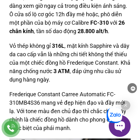
dàng xem giờ ngay cả trong điều kiện ánh sáng.
Ô cửa sổ lộ cơ góc 12h đầy mê hoặc, phô diễn
một phần của bộ máy cơ Calibre
FC-310
với
26
chân kính
, tần số dao động
28.800 alt/h
.
Vỏ thép không gỉ
316L
, mặt kính Sapphire và dây
da cao cấp vẫn là những chi tiết không thể thiếu
của một chiếc đồng hồ Frederique Constant. Khả
năng chống nước
3 ATM
, đáp ứng nhu cầu sử
dụng hàng ngày.
Frederique Constant Carree Automatic FC-
310MB4S36 mang vẻ đẹp hiện đạo và đầy mới
lạ. Với tone màu đen chủ đạo thì chắc chắn đây
chính là chiếc đồng hồ dành cho phong cách
khác biệt của phái mạnh.