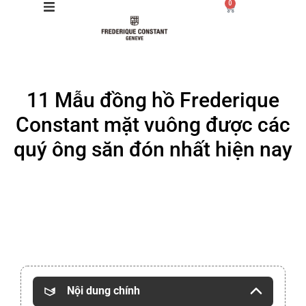
0
Giới thiệu
11 Mẫu đồng hồ Frederique
Manufacture
Constant mặt vuông được các
Sản phẩm
quý ông săn đón nhất hiện nay
Bộ sưu tập
Dịch vụ
Store
Nội dung chính