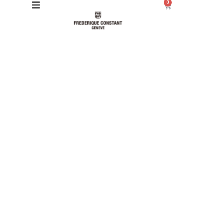
0
Giới thiệu
Manufacture
Sản phẩm
Bộ sưu tập
Dịch vụ
Store