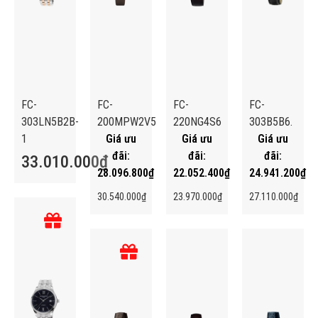
FC-
FC-
FC-
FC-
303LN5B2B-
200MPW2V5
220NG4S6
303B5B6.
1
33.010.000
₫
28.096.800
₫
22.052.400
₫
24.941.200
₫
30.540.000
₫
23.970.000
₫
27.110.000
₫