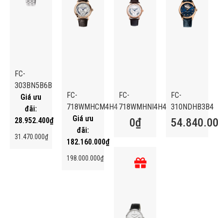
FC-
303BN5B6B
FC-
FC-
FC-
718WMHCM4H4
718WMHNI4H4
310NDHB3B4
28.952.400
₫
0
₫
54.840.0
31.470.000
₫
182.160.000
₫
198.000.000
₫