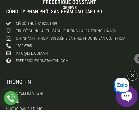
CÔNG TY PHÂN PHỐI SẢN PHẨM CAO CẤP LPD
MÃ SỐ THUẾ: 0102001789
TRỤ SỞ CHÍNH: 41 THI SÁCH, PHƯỜNG HAI BÀ TRƯNG, HÀ NỘI
CHI NHÁNH TP.HCM: 393 ĐIỆN BIÊN PHỦ, PHƯỜNG BÀN CỜ, TPHCM
1800 6785
INFO@LPD.COM.VN
FREDERIQUECONSTANTVN.COM
THÔNG TIN
TRUNG TÂM BẢO HÀNH
LIÊN HỆ
HƯỚNG DẪN SỬ DỤNG
Đăng ký