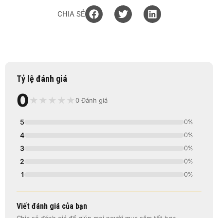
CHIA SẺ
Tỷ lệ đánh giá
0
★
★
★
★
★
0 Đánh giá
5
0%
4
0%
3
0%
2
0%
1
0%
Viết đánh giá của bạn