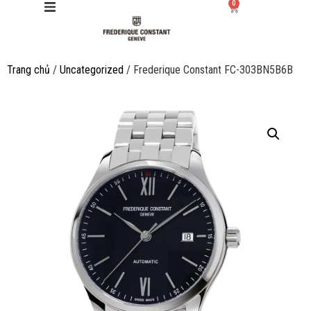
0
Trang chủ
/
Uncategorized
/ Frederique Constant FC-303BN5B6B
Giới thiệu
Manufacture
Sản phẩm
Bộ sưu tập
Dịch vụ
Store