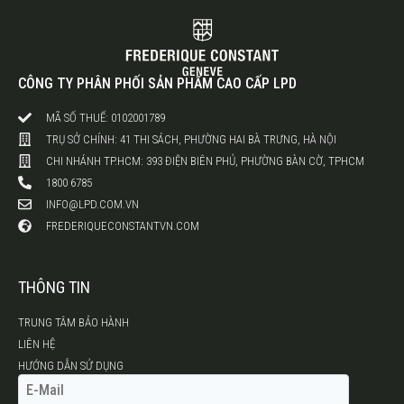
CÔNG TY PHÂN PHỐI SẢN PHẨM CAO CẤP LPD
MÃ SỐ THUẾ: 0102001789
TRỤ SỞ CHÍNH: 41 THI SÁCH, PHƯỜNG HAI BÀ TRƯNG, HÀ NỘI
CHI NHÁNH TP.HCM: 393 ĐIỆN BIÊN PHỦ, PHƯỜNG BÀN CỜ, TPHCM
1800 6785
INFO@LPD.COM.VN
FREDERIQUECONSTANTVN.COM
THÔNG TIN
TRUNG TÂM BẢO HÀNH
LIÊN HỆ
HƯỚNG DẪN SỬ DỤNG