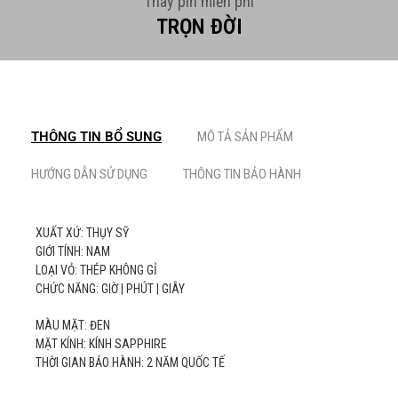
Thay pin miễn phí
TRỌN ĐỜI
THÔNG TIN BỔ SUNG
MÔ TẢ SẢN PHẨM
HƯỚNG DẪN SỬ DỤNG
THÔNG TIN BẢO HÀNH
XUẤT XỨ: THỤY SỸ
GIỚI TÍNH: NAM
LOẠI VỎ: THÉP KHÔNG GỈ
CHỨC NĂNG: GIỜ | PHÚT | GIÂY
MÀU MẶT: ĐEN
MẶT KÍNH: KÍNH SAPPHIRE
THỜI GIAN BẢO HÀNH: 2 NĂM QUỐC TẾ