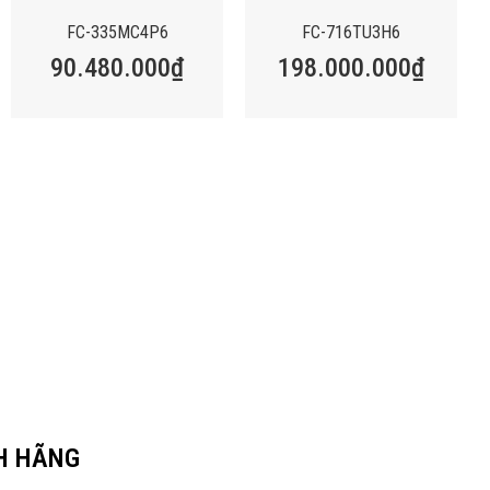
FC-335MC4P6
FC-716TU3H6
90.480.000
₫
198.000.000
₫
H HÃNG