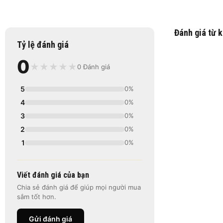
Đánh giá từ 
Tỷ lệ đánh giá
0
★
★
★
★
★
0 Đánh giá
5
0%
4
0%
3
0%
2
0%
1
0%
Viết đánh giá của bạn
Chia sẻ đánh giá để giúp mọi người mua
sắm tốt hơn.
Gửi đánh giá