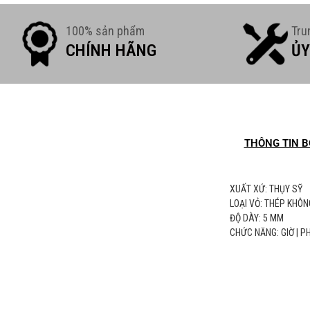
100% sản phẩm
Tru
CHÍNH HÃNG
ỦY
THÔNG TIN B
XUẤT XỨ: THỤY SỸ
LOẠI VỎ: THÉP KHÔN
ĐỘ DÀY: 5 MM
CHỨC NĂNG: GIỜ | 