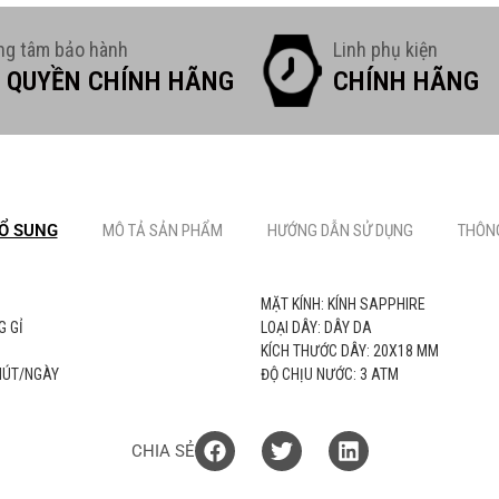
ng tâm bảo hành
Linh phụ kiện
 QUYỀN CHÍNH HÃNG
CHÍNH HÃNG
Ổ SUNG
MÔ TẢ SẢN PHẨM
HƯỚNG DẪN SỬ DỤNG
THÔNG
MẶT KÍNH: KÍNH SAPPHIRE
G GỈ
LOẠI DÂY: DÂY DA
KÍCH THƯỚC DÂY: 20X18 MM
PHÚT/NGÀY
ĐỘ CHỊU NƯỚC: 3 ATM
CHIA SẺ