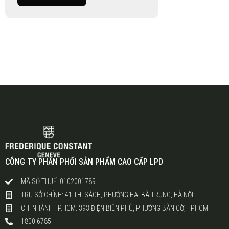
CÔNG TY PHÂN PHỐI SẢN PHẨM CAO CẤP LPD
MÃ SỐ THUẾ: 0102001789
TRỤ SỞ CHÍNH: 41 THI SÁCH, PHƯỜNG HAI BÀ TRƯNG, HÀ NỘI
CHI NHÁNH TP.HCM: 393 ĐIỆN BIÊN PHỦ, PHƯỜNG BÀN CỜ, TPHCM
1800 6785