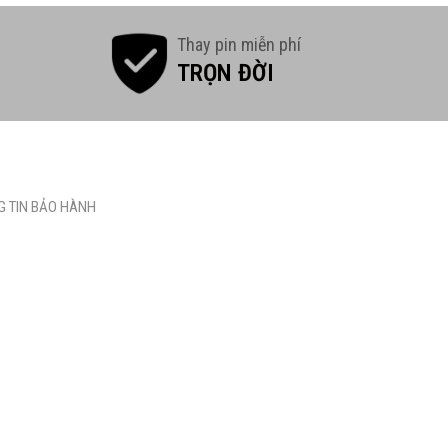
Thay pin miễn phí
TRỌN ĐỜI
 TIN BẢO HÀNH