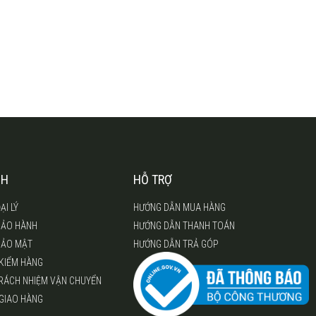
CH
HỖ TRỢ
ẠI LÝ
HƯỚNG DẪN MUA HÀNG
BẢO HÀNH
HƯỚNG DẪN THANH TOÁN
BẢO MẬT
HƯỚNG DẪN TRẢ GÓP
 KIỂM HÀNG
TRÁCH NHIỆM VẬN CHUYỂN
 GIAO HÀNG